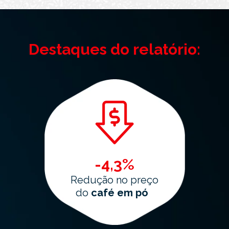
Destaques do relatório:
-4,3%
Redução no preço
do
café em pó