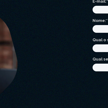
E-mail:
*
Nome:
*
Qual o 
Qual s