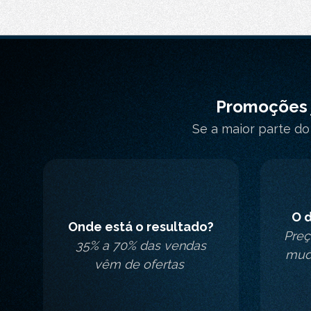
Promoções j
Se a maior parte do
O d
Onde está o resultado?
Preç
35% a 70% das vendas
mud
vêm de ofertas