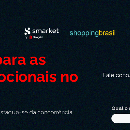
para as
ocionais no
Fale cono
Qual o 
estaque-se da concorrência.