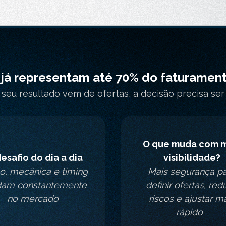
á representam até 70% do faturament
 seu resultado vem de ofertas, a decisão precisa se
O que muda com m
esafio do dia a dia
visibilidade?
o, mecânica e timing
Mais segurança p
am constantemente
definir ofertas, red
no mercado
riscos e ajustar m
rápido