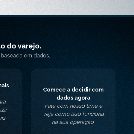
o do varejo.
r baseada em dados.
ais
Comece a decidir com
dados agora
ara
Fale com nosso time e
uzir
veja como isso funciona
ais
na sua operação