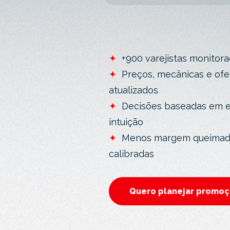
✦
+900 varejistas monitor
✦
Preços, mecânicas e ofe
atualizados
✦
Decisões baseadas em e
intuição
✦
Menos margem queimada
calibradas
Quero planejar promoç