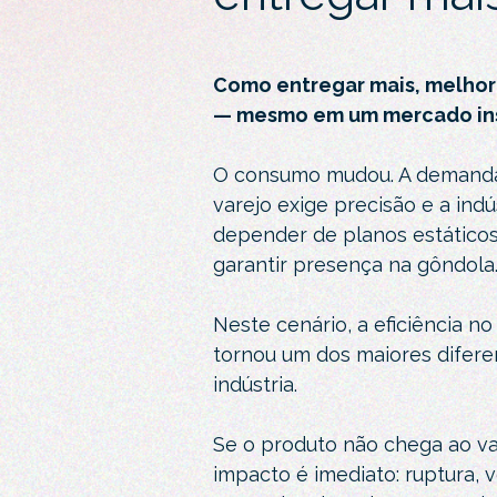
Como entregar mais, melhor 
— mesmo em um mercado in
O consumo mudou. A demanda 
varejo exige precisão e a ind
depender de planos estáticos
garantir presença na gôndola
Neste cenário, a eficiência n
tornou um dos maiores difere
indústria.
Se o produto não chega ao var
impacto é imediato: ruptura, 