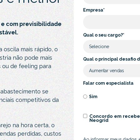
Empresa
*
e com previsibilidade
stável.
Qual o seu cargo?
*
oscila mais rápido, o
ústria não pode mais
Qual o principal desafio
 ou de feeling para
.
Falar com especialista
o abastecimento se
Sim
nciais competitivos da
Concordo em recebe
Neogrid
ejo na hora certa, o
vendas perdidas, custos
Ao informar meus dados,