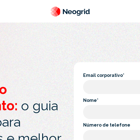
Email corporativo
*
no
Nome
*
to:
o guia
para
Número de telefone
s e melhor