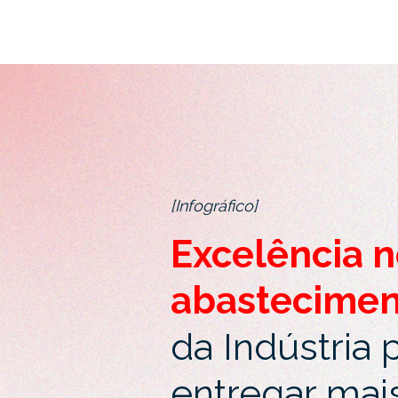
[Infográfico]
Excelência 
abastecimen
da Indústria 
entregar mai