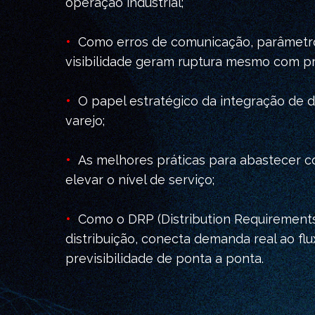
operação industrial;
•
Como erros de comunicação, parâmetros
visibilidade geram ruptura mesmo com p
•
O papel estratégico da integração de d
varejo;
•
As melhores práticas para abastecer co
elevar o nível de serviço;
•
Como o DRP (Distribution Requirements
distribuição, conecta demanda real ao flux
previsibilidade de ponta a ponta.