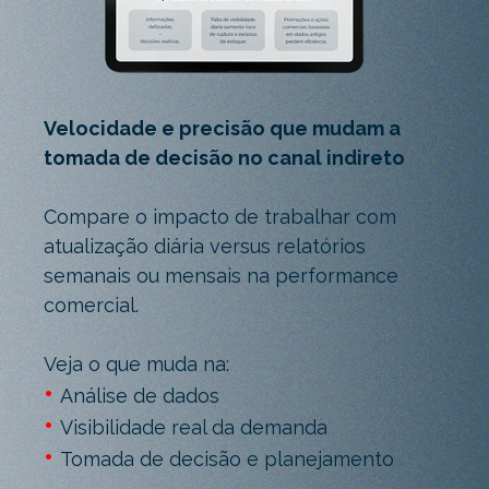
Velocidade e precisão que mudam a
tomada de decisão no canal indireto
Compare o impacto de trabalhar com
atualização diária versus relatórios
semanais ou mensais na performance
comercial.
Veja o que muda na:
•
Análise de dados
•
Visibilidade real da demanda
•
Tomada de decisão e planejamento