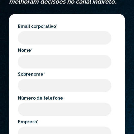
melhoram decisões no canal indireto.
Email corporativo
*
Nome
*
Sobrenome
*
Número de telefone
Empresa
*