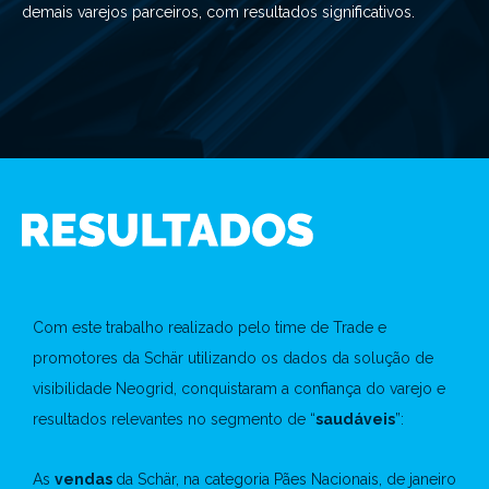
demais varejos parceiros, com resultados significativos.
Com este trabalho realizado pelo time de Trade e
promotores da Schär utilizando os dados da solução de
visibilidade Neogrid, conquistaram a confiança do varejo e
resultados relevantes no segmento de “
saudáveis
”:
As
vendas
da Schär, na categoria Pães Nacionais, de janeiro