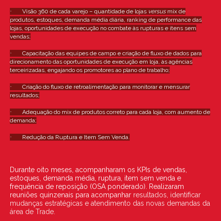
·
Visão 360 de cada varejo – quantidade de lojas
versus
mix de
produtos, estoques, demanda média diária, ranking de performance das
lojas, oportunidades de execução no combate às rupturas e itens sem
vendas;
·
Capacitação das equipes de campo e criação de fluxo de dados para
direcionamento das oportunidades de execução em loja, às agências
terceirizadas, engajando os promotores ao plano de trabalho;
·
Criação do fluxo de retroalimentação para monitorar e mensurar
resultados;
·
Adequação do mix de produtos correto para cada loja, com aumento de
demanda;
·
Redução da Ruptura e Item Sem Venda.
Durante oito meses, acompanharam os KPIs de vendas,
estoques, demanda média, ruptura, item sem venda e
frequência de reposição (OSA ponderado). Realizaram
reuniões quinzenais para acompanhar
resultados, identificar
mudanças estratégicas e atendimento das novas demandas da
área de Trade.