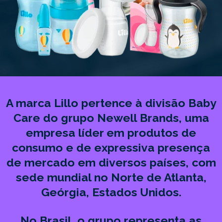
A marca Lillo pertence à divisão Baby
Care do grupo Newell Brands, uma
empresa líder em produtos de
consumo e de expressiva presença
de mercado em diversos países, com
sede mundial no Norte de Atlanta,
Geórgia, Estados Unidos.
No Brasil, o grupo representa as