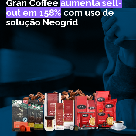
Gran Coffee
aumenta sell-
out em 158%
com uso de
solução Neogrid